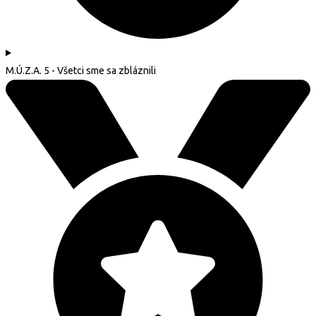
M.Ú.Z.A. 5 - Všetci sme sa zbláznili