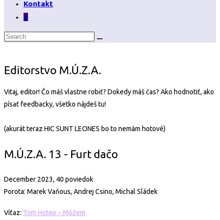
Kontakt
0
Editorstvo M.Ú.Z.A.
Vitaj, editor! Čo máš vlastne robiť? Dokedy máš čas? Ako hodnotiť, ako
písať feedbacky, všetko nájdeš tu!
(akurát teraz HIC SUNT LEONES bo to nemám hotové)
M.Ú.Z.A. 13 - Furt dačo
December 2023, 40 poviedok
Porota: Marek Vaňous, Andrej Csino, Michal Sládek
Víťaz:
Tom Hotep – Môžem