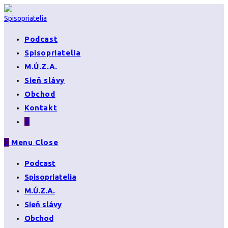
Skip
to
content
Podcast
Spisopriatelia
M.Ú.Z.A.
Sieň slávy
Obchod
Kontakt
0
0
Menu
Close
Podcast
Spisopriatelia
M.Ú.Z.A.
Sieň slávy
Obchod