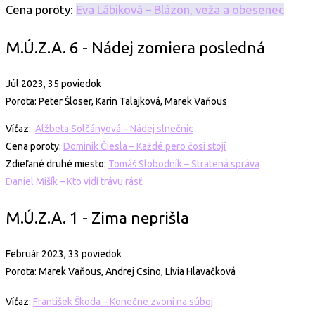
Cena poroty:
Eva Lábiková – Blázon, veža a obesenec
M.Ú.Z.A. 6 - Nádej zomiera posledná
Júl 2023, 35 poviedok
Porota: Peter Šloser, Karin Talajková, Marek Vaňous
Víťaz:
Alžbeta Solčányová – Nádej slnečníc
Cena poroty:
Dominik Čiesla – Každé pero čosi stojí
Zdieľané druhé miesto:
Tomáš Slobodník – Stratená správa
Daniel Mišík – Kto vidí trávu rásť
M.Ú.Z.A. 1 - Zima neprišla
Február 2023, 33 poviedok
Porota: Marek Vaňous, Andrej Csino, Lívia Hlavačková
Víťaz:
František Škoda – Konečne zvoní na súboj