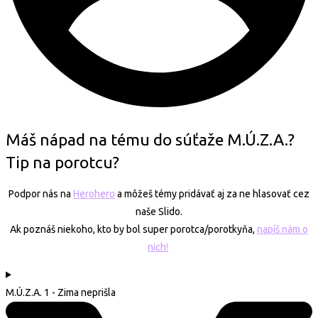
Máš nápad na tému do súťaže M.Ú.Z.A.?
Tip na porotcu?
Podpor nás na
Herohero
a môžeš témy pridávať aj za ne hlasovať cez
naše Slido.
Ak poznáš niekoho, kto by bol super porotca/porotkyňa,
napíš nám o
nich!
M.Ú.Z.A. 1 - Zima neprišla