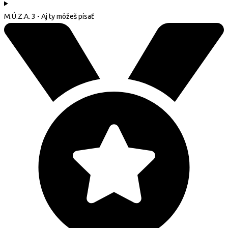
M.Ú.Z.A. 3 - Aj ty môžeš písať