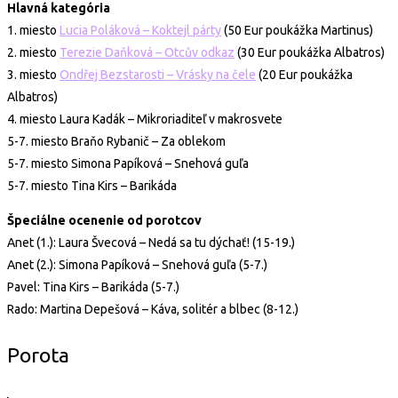
Hlavná kategória
1. miesto
Lucia Poláková – Koktejl párty
(50 Eur poukážka Martinus)
2. miesto
Terezie Daňková – Otcův odkaz
(30 Eur poukážka Albatros)
3. miesto
Ondřej Bezstarosti – Vrásky na čele
(20 Eur poukážka
Albatros)
4. miesto Laura Kadák – Mikroriaditeľ v makrosvete
5-7. miesto Braňo Rybanič – Za oblekom
5-7. miesto Simona Papíková – Snehová guľa
5-7. miesto Tina Kirs – Barikáda
Špeciálne ocenenie od porotcov
Anet (1.): Laura Švecová – Nedá sa tu dýchať! (15-19.)
Anet (2.): Simona Papíková – Snehová guľa (5-7.)
Pavel: Tina Kirs – Barikáda (5-7.)
Rado: Martina Depešová – Káva, solitér a blbec (8-12.)
Porota