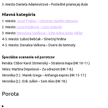
3. miesto Daniela Adamovičová – Posledné priania jej duše
Hlavná kategória
1. miesto:
Jozef Frajkor – Utrpenie starého démona
2. miesto:
Lucia Poláková – Lúče slobody
3. miesto:
Miroslava Vaníková – Ešte jedna jazda, Hilda!
4-5. miesto: Ľuboš Bebčak – Slnečný hrdina
4-5. miesto: Denalea Volkona – Dvere do temnoty
Špeciálne ocenenie od porotcov
Renáta: Ctibor Karol Strmenský – Stratená mapa (HK 10-11.)
Veles: Martina Depešová – Za odrazom (HK 7-8.)
Veronika (1.) : Marek Grega – Anhangá expres (HK 15-17.)
Veronika (2.) : Erik Julkin – Som Alex (HK 18.)
Porota