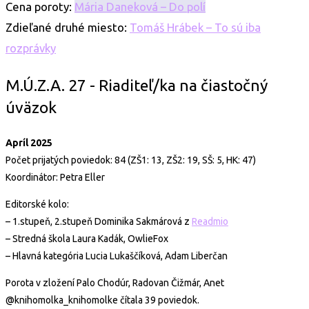
Cena poroty:
Mária Daneková – Do polí
Zdieľané druhé miesto:
Tomáš Hrábek – To sú iba
rozprávky
M.Ú.Z.A. 27 - Riaditeľ/ka na čiastočný
úväzok
Apríl 2025
Počet prijatých poviedok: 84 (ZŠ1: 13, ZŠ2: 19, SŠ: 5, HK: 47)
Koordinátor: Petra Eller
Editorské kolo:
–
1.stupeň, 2.stupeň Dominika Sakmárová z
Readmio
– Stredná škola Laura Kadák, OwlieFox
– Hlavná kategória Lucia Lukaščíková,
Adam Liberčan
Porota v zložení Palo Chodúr, Radovan Čižmár, Anet
@knihomolka_knihomolke čítala 39 poviedok.