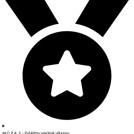
M.Ú.Z.A. 2 - Zvláštny smútok víťazov