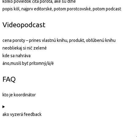
koľko poviedok číta porota, aké sú dlhé
popis kôl, najprv editorské, potom porotcovské, potom podcast
Videopodcast
cena poroty – prines vlastnú knihu, produkt, obľúbenú knihu
neobliekaj si nič zelené
kde sa nahráva
áno,musíš byť prítomný/á/é
FAQ
kto je koordinátor
ako vyzerá feedback