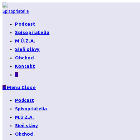
Skip
to
content
Podcast
Spisopriatelia
M.Ú.Z.A.
Sieň slávy
Obchod
Kontakt
0
0
Menu
Close
Podcast
Spisopriatelia
M.Ú.Z.A.
Sieň slávy
Obchod