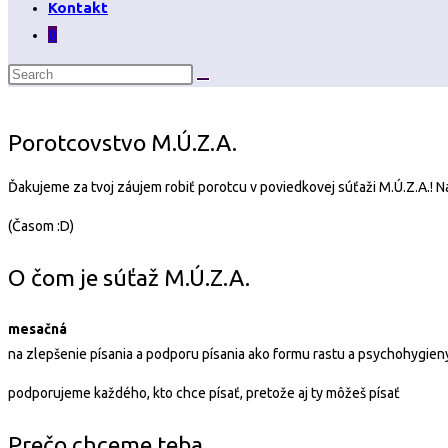
Kontakt
0
Porotcovstvo M.Ú.Z.A.
Ďakujeme za tvoj záujem robiť porotcu v poviedkovej súťaži M.Ú.Z.A.! N
(Časom :D)
O čom je súťaž M.Ú.Z.A.
mesačná
na zlepšenie písania a podporu písania ako formu rastu a psychohygien
podporujeme každého, kto chce písať, pretože aj ty môžeš písať
Prečo chceme teba